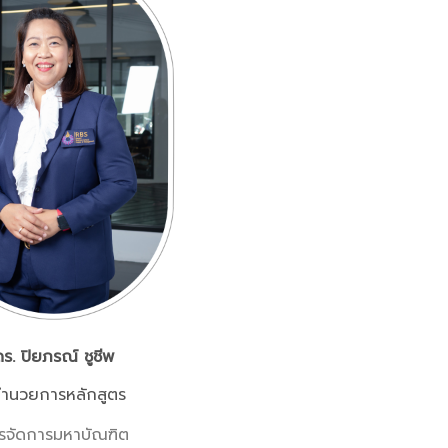
ดร. ปิยภรณ์ ชูชีพ
้อำนวยการหลักสูตร
รจัดการมหาบัณฑิต