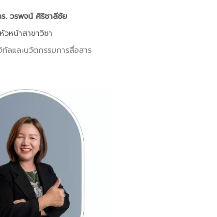
ร. วรพจน์ ศิริชาลีชัย
หัวหน้าสาขาวิชา
ิทัล
และนวัตกรรมการสื่อสาร