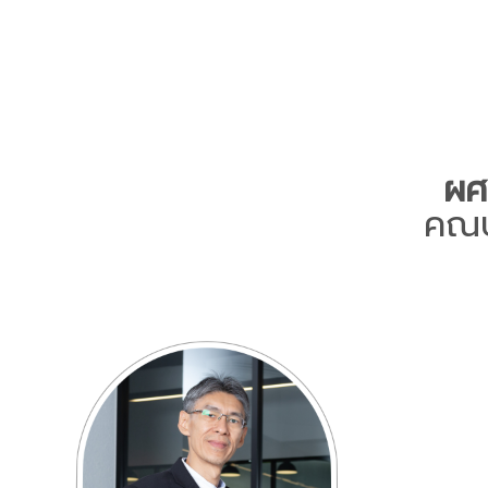
ผศ
คณบด