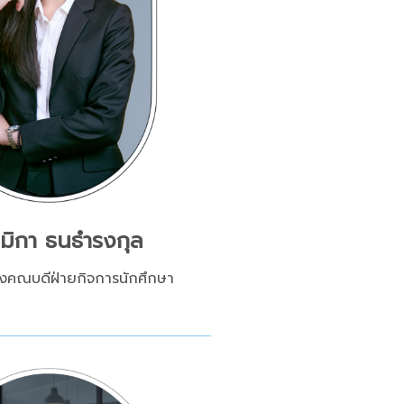
ขมิกา ธนธำรงกุล
องคณบดีฝ่ายกิจการนักศึกษา