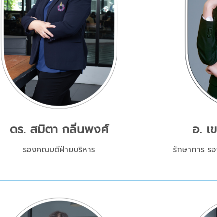
ดร. สมิตา กลิ่นพงศ์
อ. เ
รองคณบดีฝ่ายบริหาร
รักษาการ ร