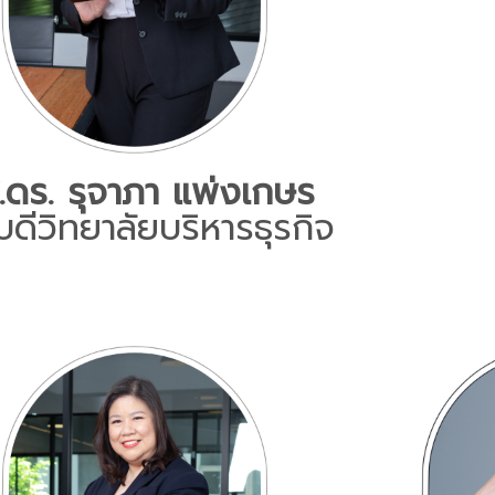
.ดร. รุจาภา แพ่งเกษร
ีวิทยาลัยบริหารธุรกิจ