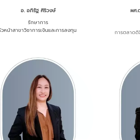
อ. อภิรัฐ ศิริวงษ์
ผศ.ด
รักษาการ
หัวหน้าสาขาวิชาการเงินและการลงทุน
การตลาดดิจ