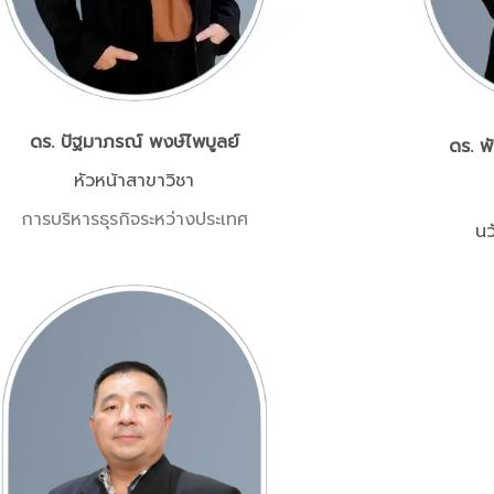
ดร. ปัฐมาภรณ์ พงษ์ไพบูลย์
ดร. พั
หัวหน้าสาขาวิชา
การบริหารธุรกิจระหว่างประเทศ
น