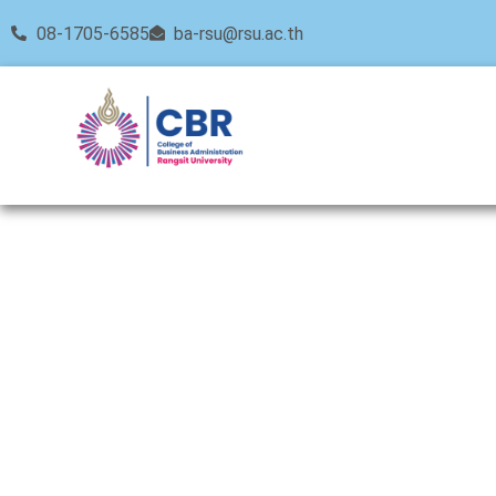
08-1705-6585
ba-rsu@rsu.ac.th